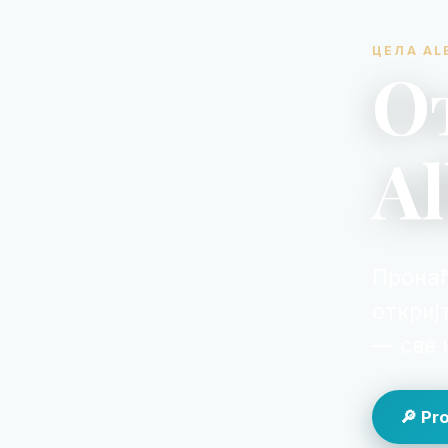
ЦЕЛА AL
О
Al
Пронађ
откриј
— све 
🔎 Pr