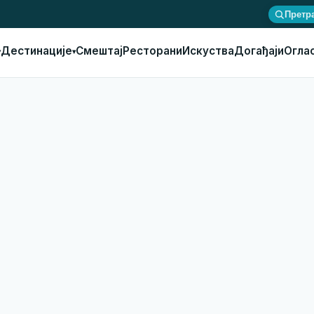
Претр
Дестинације
Смештај
Ресторани
Искуства
Догађаји
Огла
▾
▾