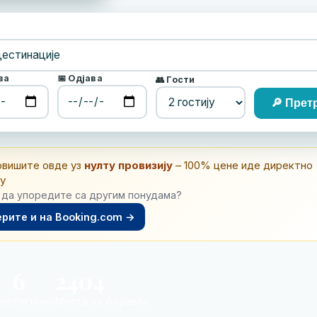
ва
📅 Одјава
👥 Гости
🔎 Прет
рвишите овде уз
нулту провизију
– 100% цене иде директно
у
да упоредите са другим понудама?
рите и на Booking.com →
6
2404
ије
Региони
Места за боравак