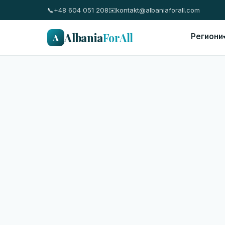
📞
+48 604 051 208
✉️
kontakt@albaniaforall.com
Albania
ForAll
A
Региони