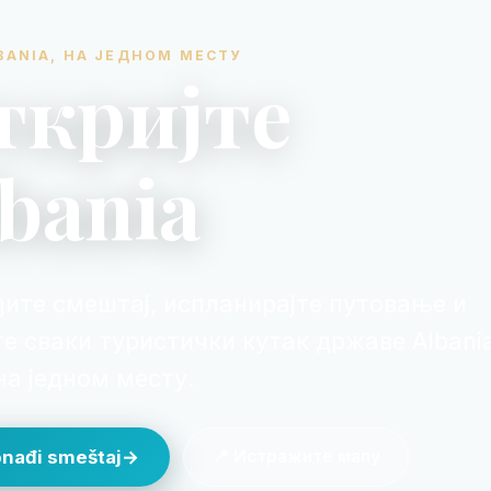
BANIA, НА ЈЕДНОМ МЕСТУ
ткријте
bania
ите смештај, испланирајте путовање и
те сваки туристички кутак државе Albani
на једном месту.
onađi smeštaj
→
📍 Истражите мапу