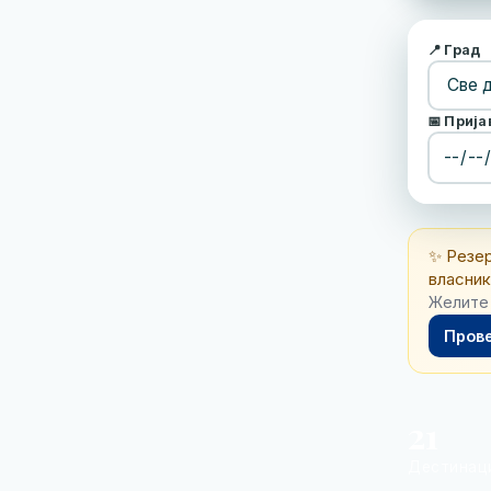
📍 Град
📅 Прија
✨ Резе
власник
Желите 
Прове
21
Дестинац