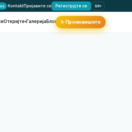
·
Kontakt
Пријавите се
Региструјте се
ага
SR
▾
си
Откријте
Галерија
Блог
✨
Промовишите
▾