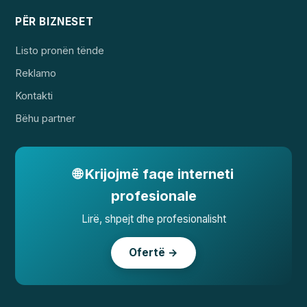
PËR BIZNESET
Listo pronën tënde
Reklamo
Kontakti
Bëhu partner
🌐 Krijojmë faqe interneti
profesionale
Lirë, shpejt dhe profesionalisht
Ofertë →