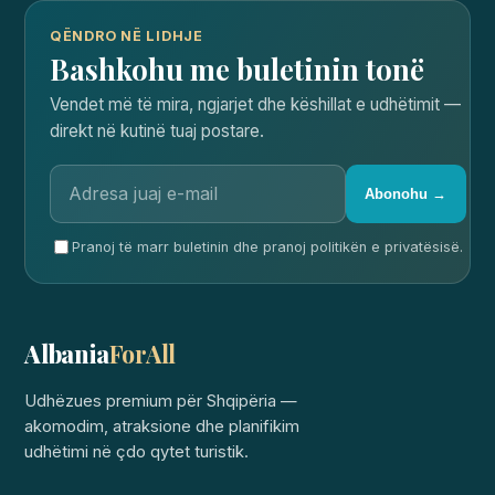
QËNDRO NË LIDHJE
Bashkohu me buletinin tonë
Vendet më të mira, ngjarjet dhe këshillat e udhëtimit —
direkt në kutinë tuaj postare.
Abonohu →
Pranoj të marr buletinin dhe pranoj politikën e privatësisë.
Albania
ForAll
Udhëzues premium për Shqipëria —
akomodim, atraksione dhe planifikim
udhëtimi në çdo qytet turistik.