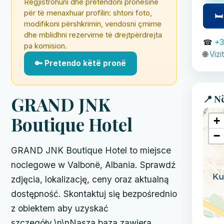
Regjistrohuni dhe pretendoni pronësinë
për të menaxhuar profilin: shtoni foto,
🛏
modifikoni përshkrimin, vendosni çmime
dhe mblidhni rezervime të drejtpërdrejta
☎
+3
pa komision.
🌐
Vizi
🔑 Pretendo këtë pronë
📍 N
GRAND JNK
Boutique Hotel
+
−
GRAND JNK Boutique Hotel to miejsce
noclegowe w Valbonë, Albania. Sprawdź
zdjęcia, lokalizację, ceny oraz aktualną
dostępność. Skontaktuj się bezpośrednio
z obiektem aby uzyskać
szczegóły.\n\nNasza baza zawiera