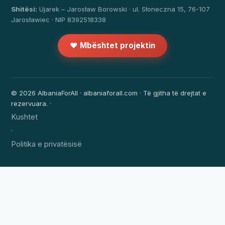
Shitësi:
Ujarek – Jarosław Borowski · ul. Słoneczna 15, 76-107
Jarosławiec · NIP 8392518338
❤️ Mbështet projektin
© 2026 AlbaniaForAll · albaniaforall.com · Të gjitha të drejtat e
rezervuara. ·
Kushtet
·
Politika e privatësisë