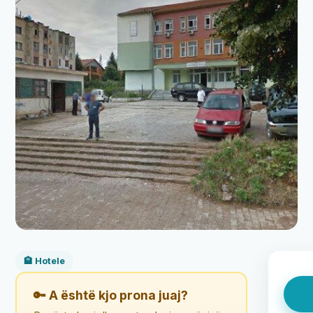
🏨 Hotele
🔑 A është kjo prona juaj?