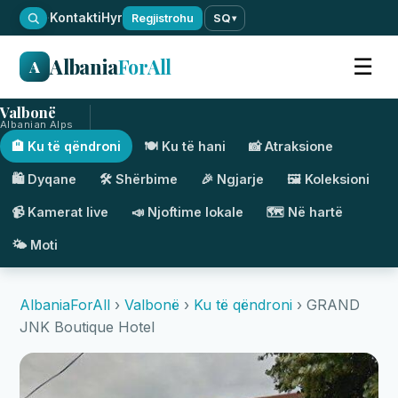
·
Kontakti
Hyr
Regjistrohu
SQ
▾
Albania
ForAll
☰
A
Valbonë
Albanian Alps
🏨 Ku të qëndroni
🍽️ Ku të hani
📸 Atraksione
🛍️ Dyqane
🛠️ Shërbime
🎉 Ngjarje
🖼️ Koleksioni
📹 Kamerat live
📣 Njoftime lokale
🗺️ Në hartë
🌤️ Moti
AlbaniaForAll
›
Valbonë
›
Ku të qëndroni
› GRAND
JNK Boutique Hotel