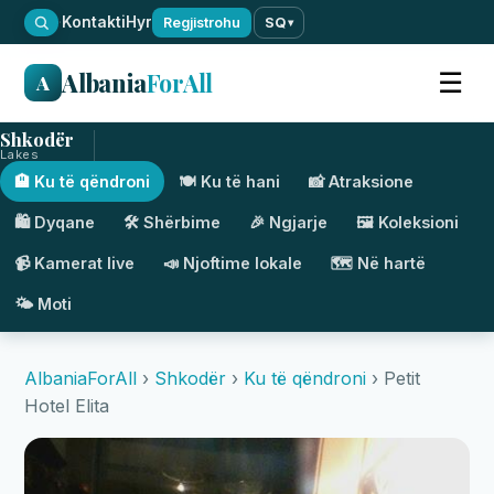
·
Kontakti
Hyr
Regjistrohu
SQ
▾
Albania
ForAll
☰
A
Shkodër
Lakes
🏨 Ku të qëndroni
🍽️ Ku të hani
📸 Atraksione
🛍️ Dyqane
🛠️ Shërbime
🎉 Ngjarje
🖼️ Koleksioni
📹 Kamerat live
📣 Njoftime lokale
🗺️ Në hartë
🌤️ Moti
AlbaniaForAll
›
Shkodër
›
Ku të qëndroni
› Petit
Hotel Elita