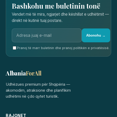
Bashkohu me buletinin tonë
Vendet më të mira, ngjarjet dhe këshillat e udhëtimit —
direkt në kutinë tuaj postare.
Abonohu →
Pranoj të marr buletinin dhe pranoj politikën e privatësisë.
Albania
ForAll
Udhëzues premium për Shqipëria —
akomodim, atraksione dhe planifikim
udhëtimi në çdo qytet turistik.
RAJONET