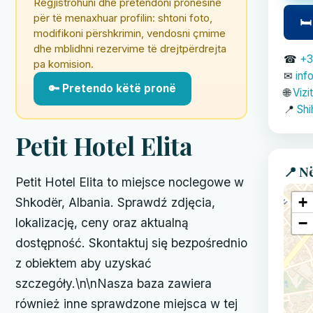
Regjistrohuni dhe pretendoni pronësinë
për të menaxhuar profilin: shtoni foto,
🛏
modifikoni përshkrimin, vendosni çmime
dhe mblidhni rezervime të drejtpërdrejta
☎
+3
pa komision.
✉
inf
🔑 Pretendo këtë pronë
🌐
Vizi
📍
Shi
Petit Hotel Elita
📍 N
Petit Hotel Elita to miejsce noclegowe w
+
Shkodër, Albania. Sprawdź zdjęcia,
−
lokalizację, ceny oraz aktualną
dostępność. Skontaktuj się bezpośrednio
z obiektem aby uzyskać
szczegóły.\n\nNasza baza zawiera
również inne sprawdzone miejsca w tej