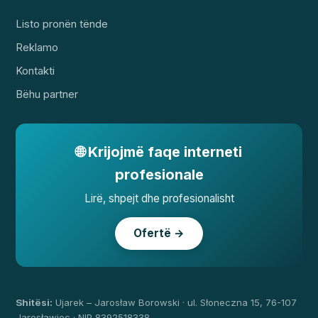
Listo pronën tënde
Reklamo
Kontakti
Bëhu partner
🌐 Krijojmë faqe interneti
profesionale
Lirë, shpejt dhe profesionalisht
Ofertë →
Shitësi:
Ujarek – Jarosław Borowski · ul. Słoneczna 15, 76-107
Jarosławiec · NIP 8392518338