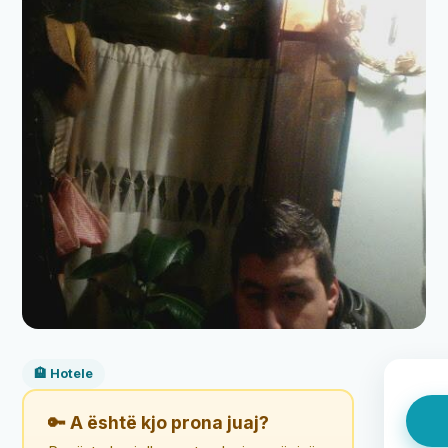
🏨 Hotele
🔑 A është kjo prona juaj?