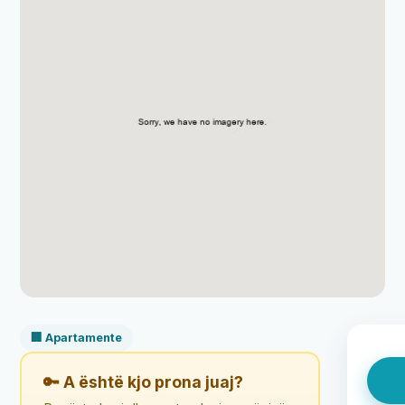
🏢 Apartamente
🔑 A është kjo prona juaj?