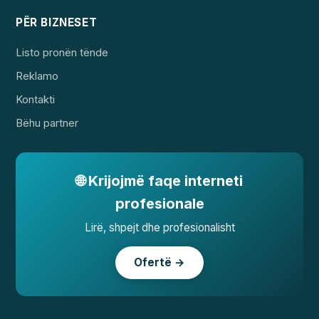
PËR BIZNESET
Listo pronën tënde
Reklamo
Kontakti
Bëhu partner
🌐 Krijojmë faqe interneti
profesionale
Lirë, shpejt dhe profesionalisht
Ofertë →