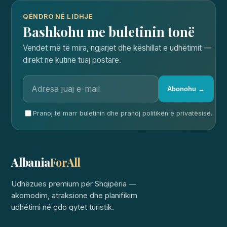
QËNDRO NË LIDHJE
Bashkohu me buletinin tonë
Vendet më të mira, ngjarjet dhe këshillat e udhëtimit —
direkt në kutinë tuaj postare.
Abonohu →
Pranoj të marr buletinin dhe pranoj politikën e privatësisë.
Albania
ForAll
Udhëzues premium për Shqipëria —
akomodim, atraksione dhe planifikim
udhëtimi në çdo qytet turistik.