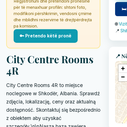
Regjistrohuni dhe pretendoni pronësinë
për të menaxhuar profilin: shtoni foto,
🛏
modifikoni përshkrimin, vendosni çmime
dhe mblidhni rezervime të drejtpërdrejta
🌐
Vizi
pa komision.
📍
Shi
🔑 Pretendo këtë pronë
📍 N
City Centre Rooms
4R
+
−
City Centre Rooms 4R to miejsce
noclegowe w Shkodër, Albania. Sprawdź
zdjęcia, lokalizację, ceny oraz aktualną
dostępność. Skontaktuj się bezpośrednio
z obiektem aby uzyskać
szczegóły.\n\nNasza baza zawiera