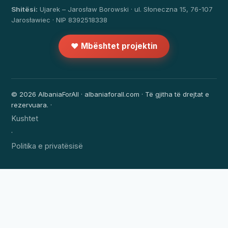
Shitësi:
Ujarek – Jarosław Borowski · ul. Słoneczna 15, 76-107
Jarosławiec · NIP 8392518338
❤️ Mbështet projektin
© 2026 AlbaniaForAll · albaniaforall.com · Të gjitha të drejtat e
rezervuara. ·
Kushtet
·
Politika e privatësisë