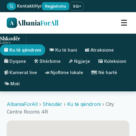
·
Kontakti
Hyr
Regjistrohu
SQ
▾
Albania
ForAll
☰
A
Shkodër
Lakes
🏨 Ku të qëndroni
🍽️ Ku të hani
📸 Atraksione
🛍️ Dyqane
🛠️ Shërbime
🎉 Ngjarje
🖼️ Koleksioni
📹 Kamerat live
📣 Njoftime lokale
🗺️ Në hartë
🌤️ Moti
AlbaniaForAll
›
Shkodër
›
Ku të qëndroni
› City
Centre Rooms 4R