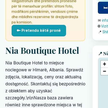
Regjistrohuni dhe pretendoni pronësinë
për të menaxhuar profilin: shtoni foto,
🛏
modifikoni përshkrimin, vendosni çmime
dhe mblidhni rezervime të drejtpërdrejta
✉
inf
pa komision.
🌐
Vizi
🔑 Pretendo këtë pronë
📍
Shi
Nia Boutique Hotel
📍 N
Nia Boutique Hotel to miejsce
+
noclegowe w Himarë, Albania. Sprawdź
−
zdjęcia, lokalizację, ceny oraz aktualną
dostępność. Skontaktuj się bezpośrednio
z obiektem aby uzyskać
szczegóły.\n\nNasza baza zawiera
również inne sprawdzone miejsca w tej