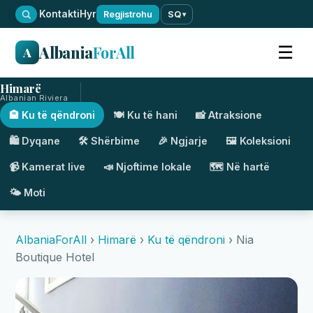
·
Kontakti
Hyr
Regjistrohu
SQ
▾
Albania
ForAll
☰
A
Himarë
Albanian Riviera
🏨 Ku të qëndroni
🍽️ Ku të hani
📸 Atraksione
🛍️ Dyqane
🛠️ Shërbime
🎉 Ngjarje
🖼️ Koleksioni
📹 Kamerat live
📣 Njoftime lokale
🗺️ Në hartë
🌤️ Moti
AlbaniaForAll
›
Himarë
›
Ku të qëndroni
› Nia
Boutique Hotel