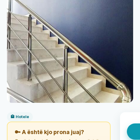
🏨 Hotele
🔑 A është kjo prona juaj?