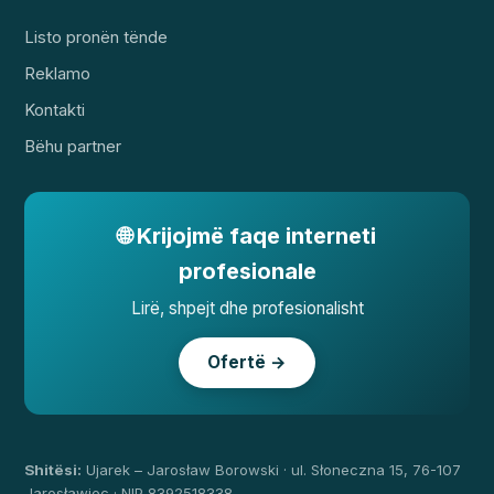
Listo pronën tënde
Reklamo
Kontakti
Bëhu partner
🌐 Krijojmë faqe interneti
profesionale
Lirë, shpejt dhe profesionalisht
Ofertë →
Shitësi:
Ujarek – Jarosław Borowski · ul. Słoneczna 15, 76-107
Jarosławiec · NIP 8392518338