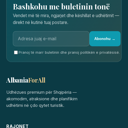
Bashkohu me buletinin tonë
Vendet më të mira, ngjarjet dhe këshillat e udhëtimit —
direkt në kutinë tuaj postare.
Abonohu →
Pranoj të marr buletinin dhe pranoj politikën e privatësisë.
Albania
ForAll
Udhëzues premium për Shqipëria —
akomodim, atraksione dhe planifikim
udhëtimi në çdo qytet turistik.
RAJONET