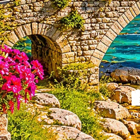
Të g

Kry