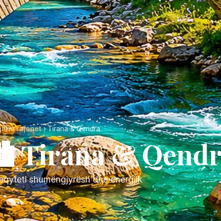
jitha rajonet
› Tirana & Qendra
️ Tirana & Qend
eqyteti shumëngjyrësh dhe energjik