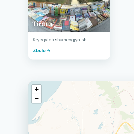
Tirana
Kryeqyteti shumëngjyrësh
Zbulo →
+
−