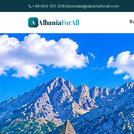
📞
+48 604 051 208
✉️
kontakt@albaniaforall.com
Albania
ForAll
A
R