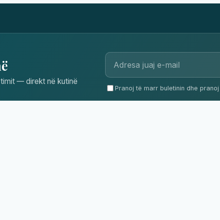
në
timit — direkt në kutinë
Pranoj të marr buletinin dhe pranoj 
RAJONET
EKSPLORO
Albanian Riviera
Destinacionet
Adriatic Coast
Akomodimi
Albanian Alps
Përvojat
UNESCO & Culture