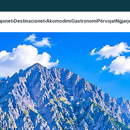
ajonet
Destinacionet
Akomodimi
Gastronomi
Përvojat
Ngjarj
▾
▾