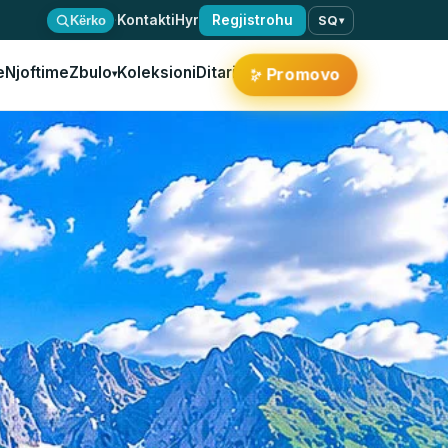
·
Kontakti
Hyr
Regjistrohu
Kërko
SQ
▾
e
Njoftime
Zbulo
Koleksioni
Ditari
Promovo
✨
▾