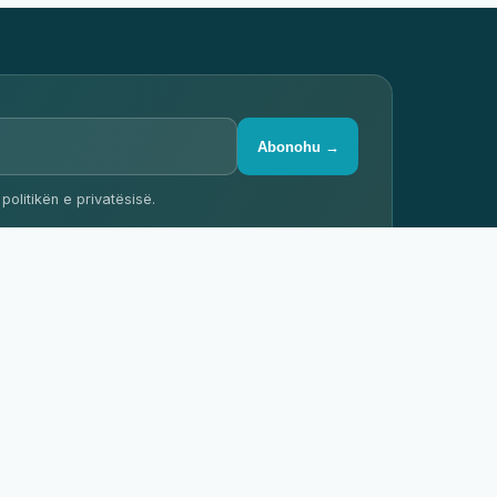
✕
Biznesi yt në këtë
📐
faqe?
Abonohu →
Kuotim falas →
Turne virtuale profesionale
360° Google Street View
politikën e privatësisë.
PËR BIZNESET
Listo pronën tënde
Reklamo
Kontakti
Bëhu partner