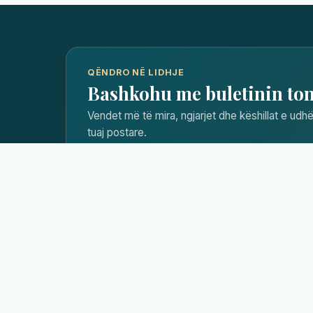
QËNDRO NË LIDHJE
Bashkohu me buletinin to
Vendet më të mira, ngjarjet dhe këshillat e udhë
tuaj postare.
Albania
ForAll
Udhëzues premium për Shqipëria —
akomodim, atraksione dhe planifikim
udhëtimi në çdo qytet turistik.