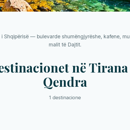
lë i Shqipërisë — bulevarde shumëngjyrëshe, kafene, muz
malit të Dajtit.
estinacionet në Tirana
Qendra
1 destinacione