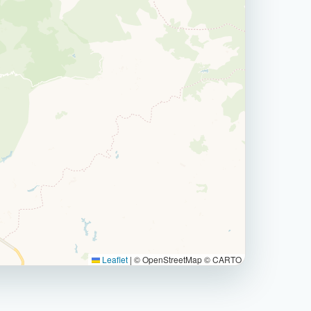
Leaflet
|
© OpenStreetMap © CARTO